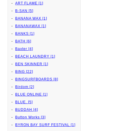
ART FLAME [1]
B-SAN [5]
BANANA WAX [1]
BANANAWAX [1]
BANKS [1]
BATH [6]
Baxter [4]
BEACH LAUNDRY [1]
BEN SKINNER [1]
BING [22]
BINGSURFBOARDS [8]
Birdom [2]
BLUE ONLINE [1]
BLUE. [5]
BUDDAH [4]
Button Works [3]
BYRON BAY SURF FESTIVAL [1]