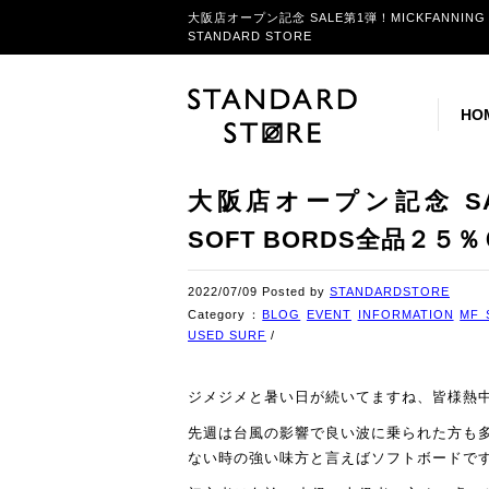
大阪店オープン記念 SALE第1弾！MICKFANNING
STANDARD STORE
HO
大阪店オープン記念 SALE
SOFT BORDS全品２５
2022/07/09 Posted by
STANDARDSTORE
Category：
BLOG
EVENT
INFORMATION
MF 
USED SURF
/
ジメジメと暑い日が続いてますね、皆様熱
先週は台風の影響で良い波に乗られた方も
ない時の強い味方と言えばソフトボードで