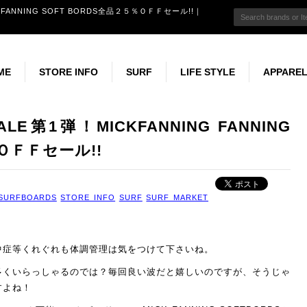
 FANNING SOFT BORDS全品２５％ＯＦＦセール!!｜
ME
STORE INFO
SURF
LIFE STYLE
APPARE
CONCEPT
INFORMATION
USED SURF
WETSUITS
Repair Factory
GOODS
BOOK & MOVIE
MUSIC
CLOTHIN
第1弾！MICKFANNING FANNING
％ＯＦＦセール!!
SURFBOARDS
STORE INFO
SURF
SURF MARKET
中症等くれぐれも体調管理は気をつけて下さいね。
多くいらっしゃるのでは？毎回良い波だと嬉しいのですが、そうじゃ
すよね！