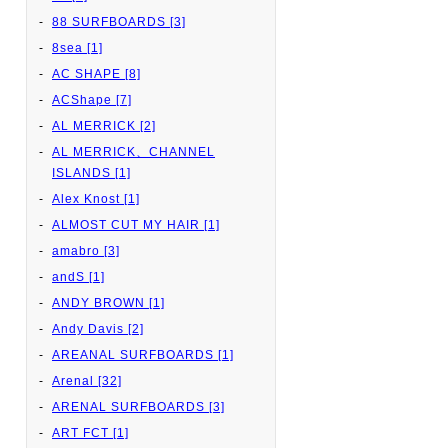
88 SURFBOARDS [3]
8sea [1]
AC SHAPE [8]
ACShape [7]
AL MERRICK [2]
AL MERRICK、CHANNEL
ISLANDS [1]
Alex Knost [1]
ALMOST CUT MY HAIR [1]
amabro [3]
andS [1]
ANDY BROWN [1]
Andy Davis [2]
AREANAL SURFBOARDS [1]
Arenal [32]
ARENAL SURFBOARDS [3]
ART FCT [1]