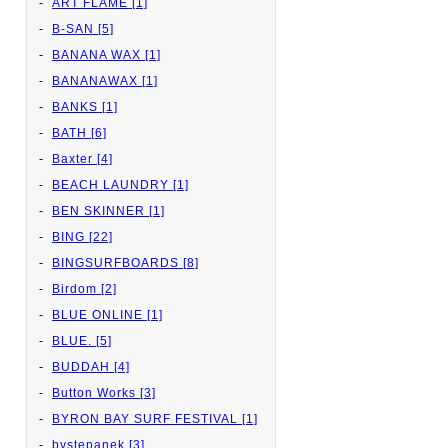
ART FLAME [1]
B-SAN [5]
BANANA WAX [1]
BANANAWAX [1]
BANKS [1]
BATH [6]
Baxter [4]
BEACH LAUNDRY [1]
BEN SKINNER [1]
BING [22]
BINGSURFBOARDS [8]
Birdom [2]
BLUE ONLINE [1]
BLUE. [5]
BUDDAH [4]
Button Works [3]
BYRON BAY SURF FESTIVAL [1]
bystepanek [3]