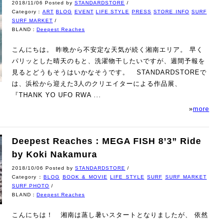
2018/11/06 Posted by
STANDARDSTORE
/
Category：
ART
BLOG
EVENT
LIFE STYLE
PRESS
STORE INFO
SURF
SURF MARKET
/
BLAND：
Deepest Reaches
こんにちは。 昨晩から不安定な天気が続く湘南エリア。 早く
パリッとした晴天のもと、洗濯物干したいですが、週間予報を
見るとどうもそうはいかなそうです。 STANDARDSTOREで
は、浜松から迎えた3人のクリエイターによる作品展、
『THANK YO UFO RWA ...
»
more
Deepest Reaches : MEGA FISH 8’3” Ride
by Koki Nakamura
2018/10/06 Posted by
STANDARDSTORE
/
Category：
BLOG
BOOK & MOVIE
LIFE STYLE
SURF
SURF MARKET
SURF PHOTO
/
BLAND：
Deepest Reaches
こんにちは！ 湘南は蒸し暑いスタートとなりましたが、 依然