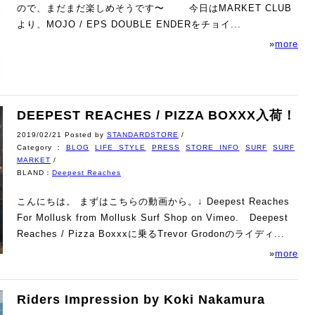
ので、まだまだ楽しめそうです〜 今日はMARKET CLUB
より、MOJO / EPS DOUBLE ENDERをチョイ...
»
more
DEEPEST REACHES / PIZZA BOXXX入荷！
2019/02/21 Posted by
STANDARDSTORE
/
Category：
BLOG
LIFE STYLE
PRESS
STORE INFO
SURF
SURF
MARKET
/
BLAND：
Deepest Reaches
こんにちは。 まずはこちらの動画から。↓ Deepest Reaches
For Mollusk from Mollusk Surf Shop on Vimeo. Deepest
Reaches / Pizza Boxxxに乗るTrevor Grodonのライディ...
»
more
Riders Impression by Koki Nakamura