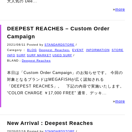
大人気の Dee...
»
more
DEEPEST REACHES – Custom Order
Campaign
2021/08/11 Posted by
STANDARDSTORE
/
Category：
BLOG
Deepest Reaches-
EVENT
INFORMATION
STORE
INFO
SURF
SURF MARKET
USED SURF
/
BLAND：
Deepest Reaches
本日は「Custom Order Campaign」のお知らせです。 今回の
対象となるブランドはMEGAFISHが広く認知される
「DEEPEST REACHES」。 下記の内容で実施いたします。
“COLOR CHARGE ￥17,000 FREE” 通常、デッキ...
»
more
New Arrival : Deepest Reaches
2020/02/16 Posted by
STANDARDSTORE
/