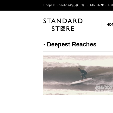
Deepest Reachesの記事一覧｜STANDARD STO
HO
Deepest Reaches