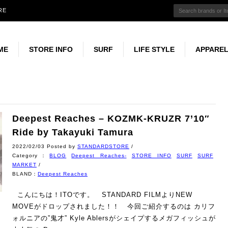
RE
ME
STORE INFO
SURF
LIFE STYLE
APPARE
CONCEPT
INFORMATION
USED SURF
WETSUITS
Repair Factory
GOODS
BOOK & MOVIE
MUSIC
CLOTHIN
Deepest Reaches – KOZMK-KRUZR 7’10″
Ride by Takayuki Tamura
2022/02/03 Posted by
STANDARDSTORE
/
Category：
BLOG
Deepest Reaches-
STORE INFO
SURF
SURF
MARKET
/
BLAND：
Deepest Reaches
こんにちは！ITOです。 STANDARD FILMよりNEW
MOVEがドロップされました！！ 今回ご紹介するのは カリフ
ォルニアの”鬼才” Kyle Ablersがシェイプするメガフィッシュが