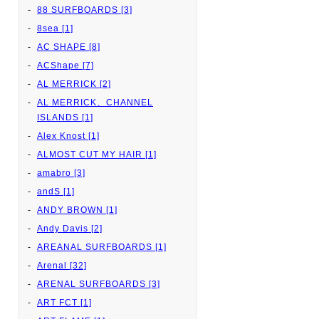
88 SURFBOARDS [3]
8sea [1]
AC SHAPE [8]
ACShape [7]
AL MERRICK [2]
AL MERRICK、CHANNEL
ISLANDS [1]
Alex Knost [1]
ALMOST CUT MY HAIR [1]
amabro [3]
andS [1]
ANDY BROWN [1]
Andy Davis [2]
AREANAL SURFBOARDS [1]
Arenal [32]
ARENAL SURFBOARDS [3]
ART FCT [1]