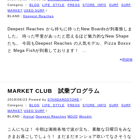
Category：
BLOG
LIFE STYLE
PRESS
STORE INFO
SURF
SURF
MARKET
USED SURF
/
BLAND：
Deepest Reaches
Deepest Reaches から待ちに待ったNew Boardsが到着致しま
した。 待った甲斐があったと思えるほど魅力的なNew Shape
たち。 今回もDeepest Reaches の人気モデル、Pizza Boxxx
と Mega Fishが到着しております！ ...
»
more
MARKET CLUB 試乗プログラム
2019/06/23 Posted by
STANDARDSTORE
/
Category：
BLOG
LIFE STYLE
PRESS
STORE INFO
SURF
SURF
MARKET
USED SURF
/
BLAND：
Arenal
Deepest Reaches
MOJO
Woodin
こんにちは！ 今朝は湘南各地で波が立ち、素敵な日曜日をみな
さまお過ごしでしょう！ まだまだオンショア吹いてなさそうな