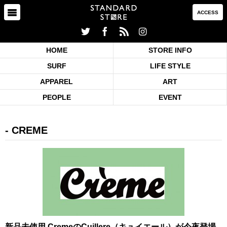
ACCESS
HOME
STORE INFO
SURF
LIFE STYLE
APPAREL
ART
PEOPLE
EVENT
CREME
新品未使用 CremeのCuillere（キュイエール）が今夜登場