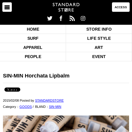
ACCESS
HOME
STORE INFO
SURF
LIFE STYLE
APPAREL
ART
PEOPLE
EVENT
SIN-MIN Horchata Lipbalm
2015/02/08 Posted by
STANDARDSTORE
Category：
GOODS
/
BLAND：
SIN-MIN