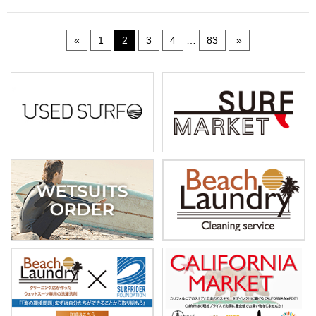
«
1
2
3
4
…
83
»