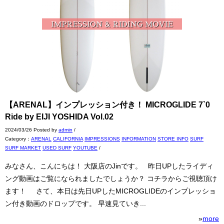
【ARENAL】インプレッション付き！ MICROGLIDE 7`0
Ride by EIJI YOSHIDA Vol.02
2024/03/26 Posted by
admin
/
Category：
ARENAL
CALIFORNIA
IMPRESSIONS
INFORMATION
STORE INFO
SURF
SURF MARKET
USED SURF
YOUTUBE
/
みなさん、こんにちは！ 大阪店のJinです。 昨日UPしたライディ
ング動画はご覧になられましたでしょうか？ コチラからご視聴頂け
ます！ さて、本日は先日UPしたMICROGLIDEのインプレッショ
ン付き動画のドロップです。 早速見ていき...
»
more