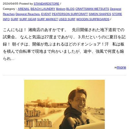
2024/04/05 Posted by
STANDARDSTORE
/
Category：
ARENAL
BEACH LAUNDRY
Birdom
BLOG
CRAFTSMAN WETSUITS
Deepest
Reaches
Deepest Reaches-
EVENT
PEATERSON SURFCRAFT
SIMON SHAPES
STORE
INFO
SURF
SURF GEAR
SURF MARKET
USED SURF
WOODIN SURFBOARDS
/
こんにちは！ 湘南店のあすかです。 先日開催された地下道前での
試乗会。 なんと気温は27度まであがり、３月だというのに夏日を記
録！ 朝イチは、開催が危ぶまれるほどのドオンショア！汗 私は板
を積んで自転車で現地まで向かいましたが、途中、強風で何度も煽
られ...
»
more