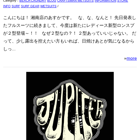
Category：
BEACH LAUNDRY
BLOG
CRAFTSMAN WETSUITS
INFORMATION
STORE
INFO
SURF
SURF GEAR
WETSUITS
/
こんにちは！ 湘南店のあすかです。 な、な、なんと！ 先日発表し
たフルスーツに続きまして、今度は新たにレディース新型ロンスプ
が２型登場～！！ なぜ２型なの？！ ２型あっていいじゃない。 だ
って、少し露出を控えたい方もいれば、日焼けあとが気になるから
しっ...
»
more