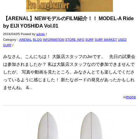
【ARENAL】NEWモデルのFILM紹介！！ MODEL-A Ride
by EIJI YOSHIDA Vol.01
2024/04/05 Posted by
admin
/
Category：
ARENAL
BLOG
INFORMATION
STORE INFO
SURF
SURF MARKET
USED
SURF
/
みなさん、こんにちは！ 大阪店スタッフのJinです。 先日の試乗会
は参加されましたか？ 私は大阪店スタッフなので参加できませんで
したが、 写真や動画を見たところ、みなさんとても楽しんでくださ
っているように感じました！ 新たなボードの発見があったかもしれ
ませんね。 &...
»
more